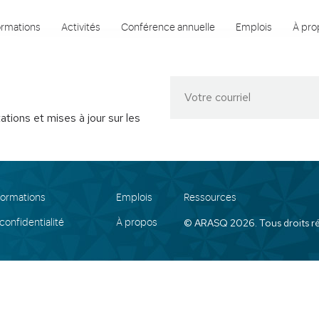
rmations
Activités
Conférence annuelle
Emplois
À pro
ations et mises à jour sur les
 formations
Emplois
Ressources
© ARASQ 2026. Tous droits ré
confidentialité
À propos