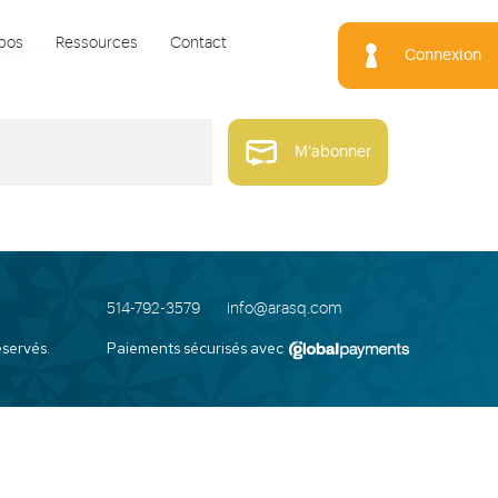
pos
Ressources
Contact
Connexion
M’abonner
514-792-3579
info@arasq.com
servés.
Paiements sécurisés avec