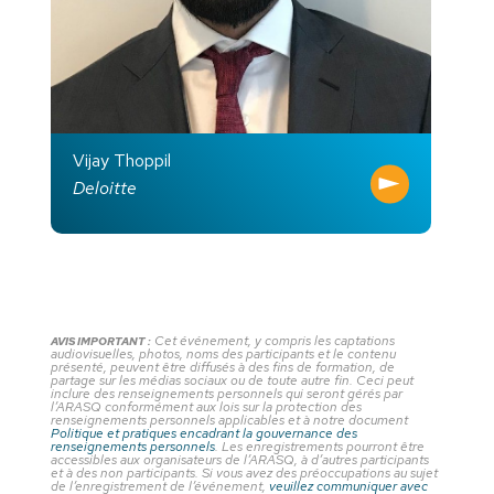
Vijay Thoppil
Deloitte
Cet événement, y compris les captations
AVIS IMPORTANT :
audiovisuelles, photos, noms des participants et le contenu
présenté, peuvent être diffusés à des fins de formation, de
partage sur les médias sociaux ou de toute autre fin. Ceci peut
inclure des renseignements personnels qui seront gérés par
l’ARASQ conformément aux lois sur la protection des
renseignements personnels applicables et à notre document
Politique et pratiques encadrant la gouvernance des
renseignements personnels
. Les enregistrements pourront être
accessibles aux organisateurs de l’ARASQ, à d’autres participants
et à des non participants. Si vous avez des préoccupations au sujet
de l’enregistrement de l’événement,
veuillez communiquer avec