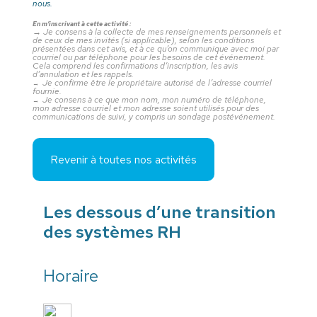
nous.
En m’inscrivant à cette activité :
→
Je consens à la collecte de mes renseignements personnels et
de ceux de mes invités (si applicable), selon les conditions
présentées dans cet avis, et à ce qu’on communique avec moi par
courriel ou par téléphone pour les besoins de cet événement.
Cela comprend les confirmations d’inscription, les avis
d’annulation et les rappels.
Je confirme être le propriétaire autorisé de l’adresse courriel
→
fournie.
Je consens à ce que mon nom, mon numéro de téléphone,
→
mon adresse courriel et mon adresse soient utilisés pour des
communications de suivi, y compris un sondage postévénement.
Revenir à toutes nos activités
Les dessous d’une transition
des systèmes RH
Horaire