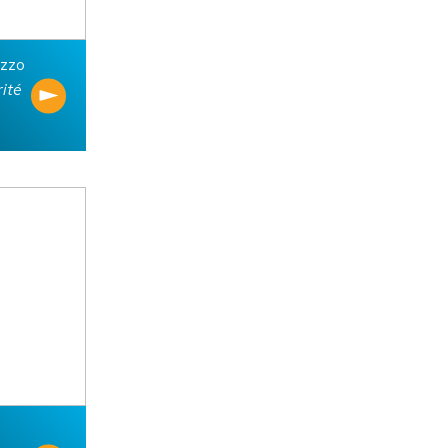
uzzo
rité