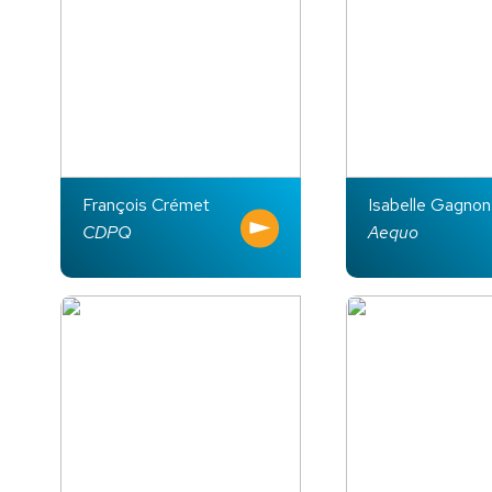
François Crémet
Isabelle Gagnon
CDPQ
Aequo