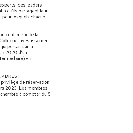
experts, des leaders
in qu’ils partagent leur
t pour lesquels chacun
on continue » de la
le Colloque investissement
i portait sur la
n en 2020 d’un
termédiaire) en
AMBRES :
rivilège de réservation
mars 2023. Les membres
de chambre à compter du 8