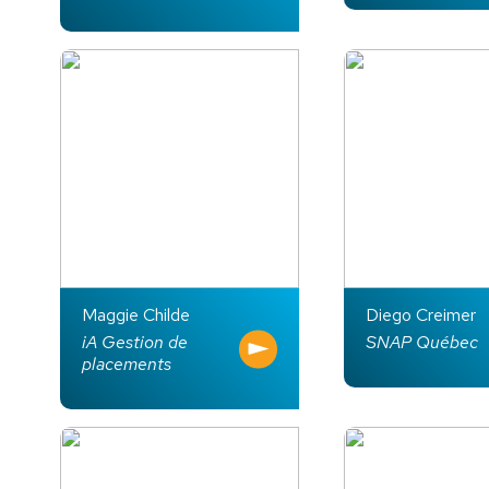
Maggie Childe
Diego Creimer
iA Gestion de
SNAP Québec
placements