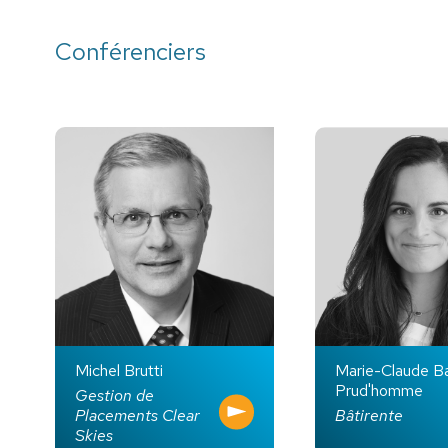
Conférenciers
Michel Brutti
Marie-Claude B
Prud'homme
Gestion de
Placements Clear
Bâtirente
Skies