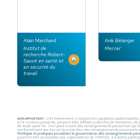
Alain Marchand
Anik Bélanger
Institut de
Mercer
recherche Robert-
Sauvé en santé et
en sécurité du
travail
Cet événement, y compris les captations audiovisuelles,
AVIS IMPORTANT :
et le contenu présenté, peuvent être diffusés à des fins de formation, de 
de toute autre fin. Ceci peut inclure des renseignements personnels qui 
conformément aux lois sur la protection des renseignements personnels 
Politique et pratiques encadrant la gouvernance des renseignements per
pourront être accessibles aux organisateurs de l’ARASQ, à d’autres particip