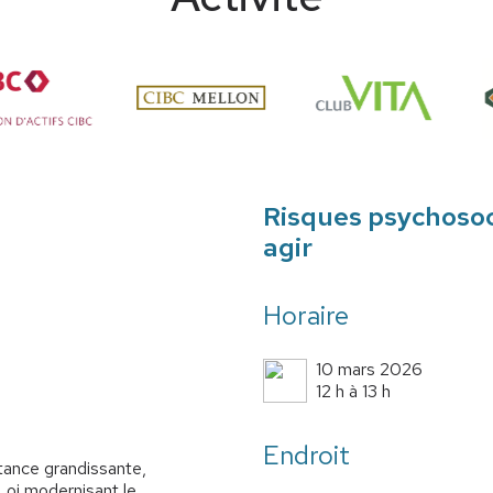
Risques psychosoc
agir
Horaire
10 mars 2026
12 h à 13 h
Endroit
tance grandissante,
(Loi modernisant le