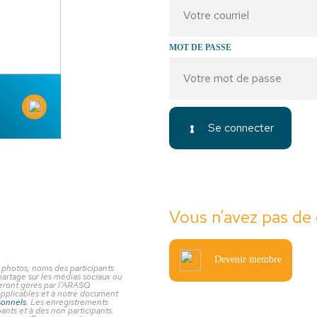
MOT DE PASSE
Se connecter
Vous n’avez pas de
Devenir membre
 photos, noms des participants
partage sur les médias sociaux ou
seront gérés par l’ARASQ
applicables et à notre document
sonnels
. Les enregistrements
ants et à des non participants.