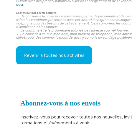
Si vous avez des préoccupations au sujet de l’enregistrement de l’événe
nous.
En m’inscrivant à cette activité :
→
Je consens à la collecte de mes renseignements personnels et de ceux 
selon les conditions présentées dans cet avis, et à ce qu’on communique a
téléphone pour les besoins de cet événement. Cela comprend les confirmat
d’annulation et les rappels.
Je confirme être le propriétaire autorisé de l’adresse courriel fournie.
→
Je consens à ce que mon nom, mon numéro de téléphone, mon adresse 
→
utilisés pour des communications de suivi, y compris un sondage postévé
Revenir à toutes nos activités
Abonnez-vous à nos envois
Inscrivez-vous pour recevoir toutes nos nouvelles, invit
formations et événements à venir.