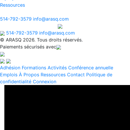
Ressources
© ARASQ 2026. Tous droits réservés.
514-792-3579
info@arasq.com
Paiements sécurisés avec
514-792-3579
info@arasq.com
© ARASQ 2026. Tous droits réservés.
Paiements sécurisés avec
Adhésion
Formations
Activités
Conférence annuelle
Emplois
À Propos
Ressources
Contact
Politique de
confidentialité
Connexion