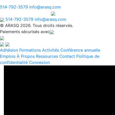
© ARASQ 2026. Tous droits réservés.
514-792-3579
info@arasq.com
Paiements sécurisés avec
514-792-3579
info@arasq.com
© ARASQ 2026. Tous droits réservés.
Paiements sécurisés avec
Adhésion
Formations
Activités
Conférence annuelle
Emplois
À Propos
Ressources
Contact
Politique de
confidentialité
Connexion