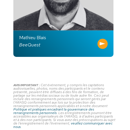
Mathieu Blais
BeeQuest
Cet événement, y compris les captations
AVIS IMPORTANT :
audiovisuelles, photos, noms des participants et le contenu
présenté, peuvent être diffusés à des fins de formation, de
partage sur les médias sociaux ou de toute autre fin. Ceci peut
inclure des renseignements personnels qui seront gérés par
l’ARASQ conformément aux lois sur la protection des
renseignements personnels applicables et à notre document
Politique et pratiques encadrant la gouvernance des
renseignements personnels
. Les enregistrements pourront être
accessibles aux organisateurs de l’ARASQ, à d’autres participants
et à des non participants. Si vous avez des préoccupations au sujet
de l’enregistrement de l’événement,
veuillez communiquer avec
nous.