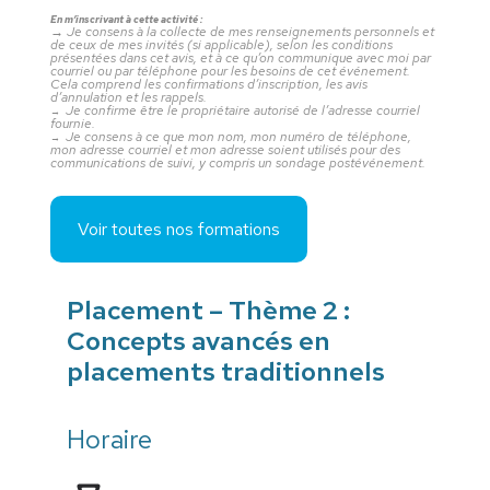
En m’inscrivant à cette activité :
→
Je consens à la collecte de mes renseignements personnels et
de ceux de mes invités (si applicable), selon les conditions
présentées dans cet avis, et à ce qu’on communique avec moi par
courriel ou par téléphone pour les besoins de cet événement.
Cela comprend les confirmations d’inscription, les avis
d’annulation et les rappels.
Je confirme être le propriétaire autorisé de l’adresse courriel
→
fournie.
Je consens à ce que mon nom, mon numéro de téléphone,
→
mon adresse courriel et mon adresse soient utilisés pour des
communications de suivi, y compris un sondage postévénement.
Voir toutes nos formations
Placement – Thème 2 :
Concepts avancés en
placements traditionnels
Horaire