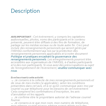
Description
Cet événement, y compris les captations
AVIS IMPORTANT :
audiovisuelles, photos, noms des participants et le contenu
présenté, peuvent être diffusés à des fins de formation, de
partage sur les médias sociaux ou de toute autre fin. Ceci peut
inclure des renseignements personnels qui seront gérés par
l’ARASQ conformément aux lois sur la protection des
renseignements personnels applicables et à notre document
Politique et pratiques encadrant la gouvernance des
renseignements personnels
. Les enregistrements pourront être
accessibles aux organisateurs de l’ARASQ, à d’autres participants
et à des non participants. Si vous avez des préoccupations au sujet
de l’enregistrement de l’événement,
veuillez communiquer avec
nous.
En m’inscrivant à cette activité :
→
Je consens à la collecte de mes renseignements personnels et
de ceux de mes invités (si applicable), selon les conditions
présentées dans cet avis, et à ce qu’on communique avec moi par
courriel ou par téléphone pour les besoins de cet événement.
Cela comprend les confirmations d’inscription, les avis
d’annulation et les rappels.
Je confirme être le propriétaire autorisé de l’adresse courriel
→
fournie.
Je consens à ce que mon nom, mon numéro de téléphone,
→
mon adresse courriel et mon adresse soient utilisés pour des