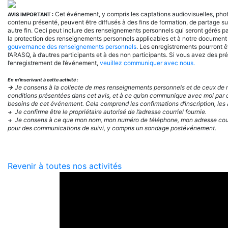
Cet événement, y compris les captations audiovisuelles, phot
AVIS IMPORTANT :
contenu présenté, peuvent être diffusés à des fins de formation, de partage s
autre fin. Ceci peut inclure des renseignements personnels qui seront gérés p
la protection des renseignements personnels applicables et à notre documen
gouvernance des renseignements personnels
. Les enregistrements pourront ê
l’ARASQ, à d’autres participants et à des non participants. Si vous avez des p
l’enregistrement de l’événement,
veuillez communiquer avec nous.
En m’inscrivant à cette activité :
→
Je consens à la collecte de mes renseignements personnels et de ceux de mes
conditions présentées dans cet avis, et à ce qu’on communique avec moi par c
besoins de cet événement. Cela comprend les confirmations d’inscription, les a
Je confirme être le propriétaire autorisé de l’adresse courriel fournie.
→
Je consens à ce que mon nom, mon numéro de téléphone, mon adresse courri
→
pour des communications de suivi, y compris un sondage postévénement.
Revenir à toutes nos activités