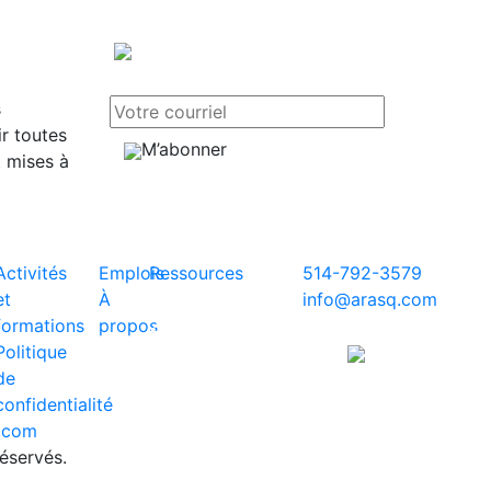
s
r toutes
M’abonner
t mises à
Activités
Emplois
Ressources
514-792-3579
et
À
© ARASQ
info@arasq.com
formations
propos
2026. Tous
Paiements sécurisés
Politique
droits
avec
de
réservés.
confidentialité
.com
éservés.