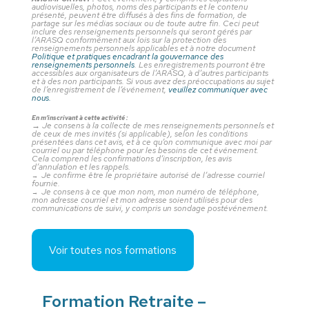
audiovisuelles, photos, noms des participants et le contenu
présenté, peuvent être diffusés à des fins de formation, de
partage sur les médias sociaux ou de toute autre fin. Ceci peut
inclure des renseignements personnels qui seront gérés par
l’ARASQ conformément aux lois sur la protection des
renseignements personnels applicables et à notre document
Politique et pratiques encadrant la gouvernance des
renseignements personnels
. Les enregistrements pourront être
accessibles aux organisateurs de l’ARASQ, à d’autres participants
et à des non participants. Si vous avez des préoccupations au sujet
de l’enregistrement de l’événement,
veuillez communiquer avec
nous.
En m’inscrivant à cette activité :
→
Je consens à la collecte de mes renseignements personnels et
de ceux de mes invités (si applicable), selon les conditions
présentées dans cet avis, et à ce qu’on communique avec moi par
courriel ou par téléphone pour les besoins de cet événement.
Cela comprend les confirmations d’inscription, les avis
d’annulation et les rappels.
Je confirme être le propriétaire autorisé de l’adresse courriel
→
fournie.
Je consens à ce que mon nom, mon numéro de téléphone,
→
mon adresse courriel et mon adresse soient utilisés pour des
communications de suivi, y compris un sondage postévénement.
Voir toutes nos formations
Formation Retraite –