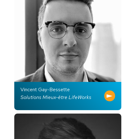
Vincent Gay-Bessette
Solutions Mieux-être LifeWorks