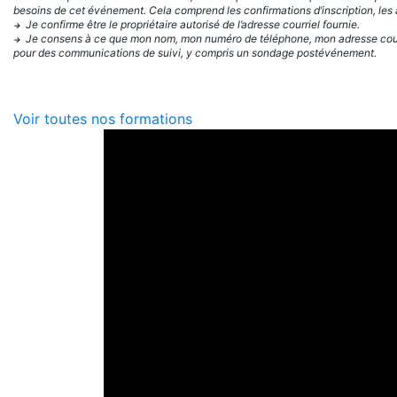
besoins de cet événement. Cela comprend les confirmations d’inscription, les a
Je confirme être le propriétaire autorisé de l’adresse courriel fournie.
→
Je consens à ce que mon nom, mon numéro de téléphone, mon adresse courri
→
pour des communications de suivi, y compris un sondage postévénement.
Voir toutes nos formations