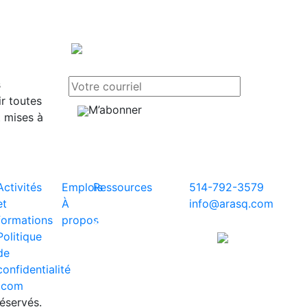
s
r toutes
M’abonner
t mises à
Activités
Emplois
Ressources
514-792-3579
et
À
© ARASQ
info@arasq.com
formations
propos
2026. Tous
Paiements sécurisés
Politique
droits
avec
de
réservés.
confidentialité
.com
éservés.