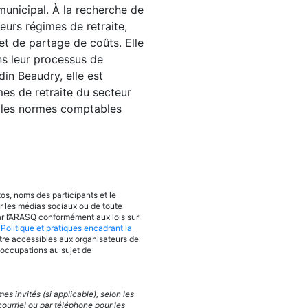
unicipal. À la recherche de
ieurs régimes de retraite,
et de partage de coûts. Elle
ns leur processus de
in Beaudry, elle est
es de retraite du secteur
 les normes comptables
os, noms des participants et le
ur les médias sociaux ou de toute
ar l’ARASQ conformément aux lois sur
t
Politique et pratiques encadrant la
tre accessibles aux organisateurs de
réoccupations au sujet de
 invités (si applicable), selon les
ourriel ou par téléphone pour les