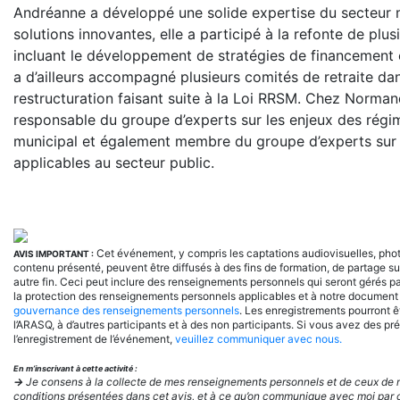
Andréanne a développé une solide expertise du secteur m
solutions innovantes, elle a participé à la refonte de plus
incluant le développement de stratégies de financement 
a d’ailleurs accompagné plusieurs comités de retraite da
restructuration faisant suite à la Loi RRSM. Chez Normand
responsable du groupe d’experts sur les enjeux des régim
municipal et également membre du groupe d’experts sur
applicables au secteur public.
Cet événement, y compris les captations audiovisuelles, phot
AVIS IMPORTANT :
contenu présenté, peuvent être diffusés à des fins de formation, de partage s
autre fin. Ceci peut inclure des renseignements personnels qui seront gérés p
la protection des renseignements personnels applicables et à notre documen
gouvernance des renseignements personnels
. Les enregistrements pourront ê
l’ARASQ, à d’autres participants et à des non participants. Si vous avez des p
l’enregistrement de l’événement,
veuillez communiquer avec nous.
En m’inscrivant à cette activité :
→
Je consens à la collecte de mes renseignements personnels et de ceux de mes
conditions présentées dans cet avis, et à ce qu’on communique avec moi par c