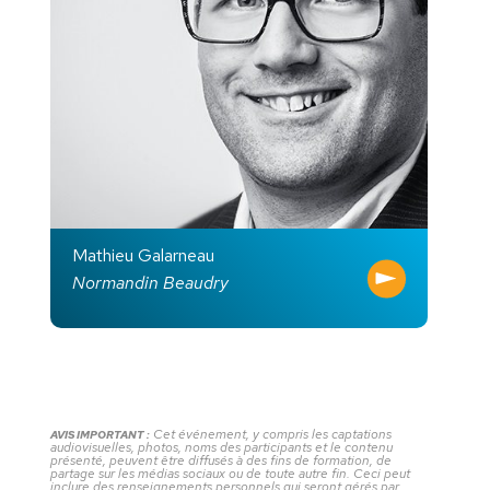
Mathieu Galarneau
Normandin Beaudry
Cet événement, y compris les captations
AVIS IMPORTANT :
audiovisuelles, photos, noms des participants et le contenu
présenté, peuvent être diffusés à des fins de formation, de
partage sur les médias sociaux ou de toute autre fin. Ceci peut
inclure des renseignements personnels qui seront gérés par