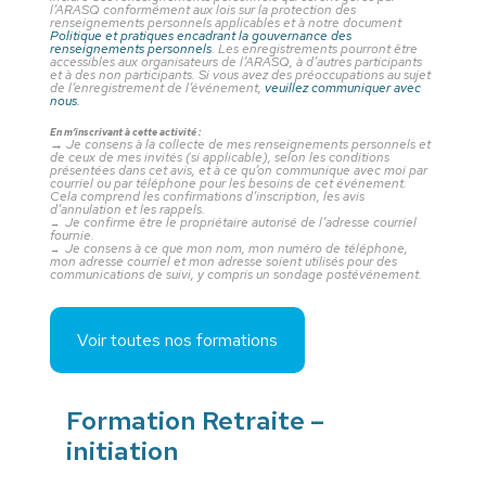
l’ARASQ conformément aux lois sur la protection des
renseignements personnels applicables et à notre document
Politique et pratiques encadrant la gouvernance des
renseignements personnels
. Les enregistrements pourront être
accessibles aux organisateurs de l’ARASQ, à d’autres participants
et à des non participants. Si vous avez des préoccupations au sujet
de l’enregistrement de l’événement,
veuillez communiquer avec
nous.
En m’inscrivant à cette activité :
→
Je consens à la collecte de mes renseignements personnels et
de ceux de mes invités (si applicable), selon les conditions
présentées dans cet avis, et à ce qu’on communique avec moi par
courriel ou par téléphone pour les besoins de cet événement.
Cela comprend les confirmations d’inscription, les avis
d’annulation et les rappels.
Je confirme être le propriétaire autorisé de l’adresse courriel
→
fournie.
Je consens à ce que mon nom, mon numéro de téléphone,
→
mon adresse courriel et mon adresse soient utilisés pour des
communications de suivi, y compris un sondage postévénement.
Voir toutes nos formations
Formation Retraite –
initiation