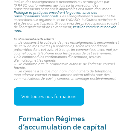
inclure des renseignements personnels qui seront gérés par
l’ARASQ conformément aux lois sur la protection des
renseignements personnels applicables et à notre document
Politique et pratiques encadrant la gouvernance des
renseignements personnels
. Les enregistrements pourront être
accessibles aux organisateurs de l’ARASQ, à d’autres participants
et à des non participants. Si vous avez des préoccupations au sujet
de l’enregistrement de l’événement,
veuillez communiquer avec
nous.
En m’inscrivant à cette activité :
→
Je consens à la collecte de mes renseignements personnels et
de ceux de mes invités (si applicable), selon les conditions
présentées dans cet avis, et à ce qu’on communique avec moi par
courriel ou par téléphone pour les besoins de cet événement.
Cela comprend les confirmations d’inscription, les avis
d’annulation et les rappels.
Je confirme être le propriétaire autorisé de l’adresse courriel
→
fournie.
Je consens à ce que mon nom, mon numéro de téléphone,
→
mon adresse courriel et mon adresse soient utilisés pour des
communications de suivi, y compris un sondage postévénement.
Voir toutes nos formations
Formation Régimes
d’accumulation de capital