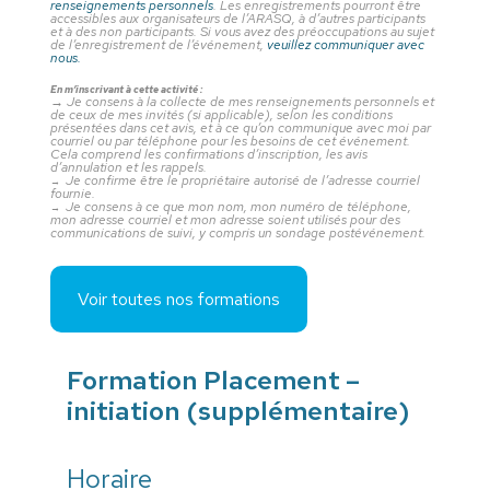
renseignements personnels
. Les enregistrements pourront être
accessibles aux organisateurs de l’ARASQ, à d’autres participants
et à des non participants. Si vous avez des préoccupations au sujet
de l’enregistrement de l’événement,
veuillez communiquer avec
nous.
En m’inscrivant à cette activité :
→
Je consens à la collecte de mes renseignements personnels et
de ceux de mes invités (si applicable), selon les conditions
présentées dans cet avis, et à ce qu’on communique avec moi par
courriel ou par téléphone pour les besoins de cet événement.
Cela comprend les confirmations d’inscription, les avis
d’annulation et les rappels.
Je confirme être le propriétaire autorisé de l’adresse courriel
→
fournie.
Je consens à ce que mon nom, mon numéro de téléphone,
→
mon adresse courriel et mon adresse soient utilisés pour des
communications de suivi, y compris un sondage postévénement.
Voir toutes nos formations
Formation Placement –
initiation (supplémentaire)
Horaire