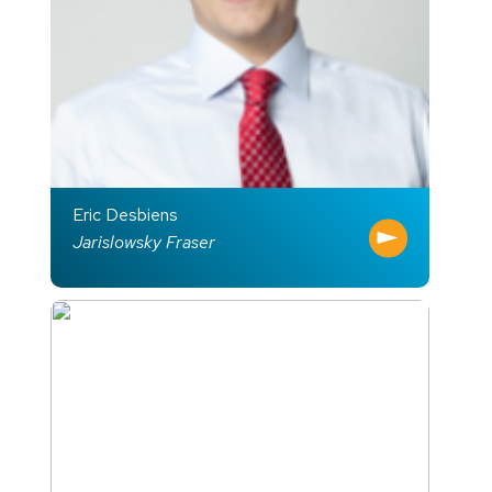
Eric Desbiens
Jarislowsky Fraser