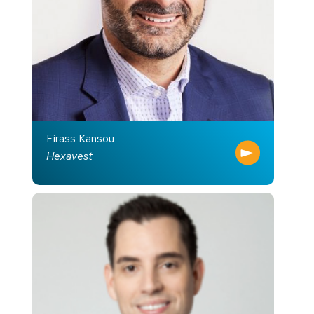
Firass Kansou
Hexavest