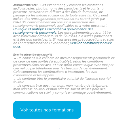
Cet événement, y compris les captations
AVIS IMPORTANT :
audiovisuelles, photos, noms des participants et le contenu
présenté, peuvent être diffusés à des fins de formation, de
partage sur les médias sociaux ou de toute autre fin. Ceci peut
inclure des renseignements personnels qui seront gérés par
l’ARASQ conformément aux lois sur la protection des
renseignements personnels applicables et à notre document
Politique et pratiques encadrant la gouvernance des
renseignements personnels
. Les enregistrements pourront être
accessibles aux organisateurs de l’ARASQ, à d’autres participants
et à des non participants. Si vous avez des préoccupations au sujet
de l’enregistrement de l’événement,
veuillez communiquer avec
nous.
En m’inscrivant à cette activité :
→
Je consens à la collecte de mes renseignements personnels et
de ceux de mes invités (si applicable), selon les conditions
présentées dans cet avis, et à ce qu’on communique avec moi par
courriel ou par téléphone pour les besoins de cet événement.
Cela comprend les confirmations d’inscription, les avis
d’annulation et les rappels.
Je confirme être le propriétaire autorisé de l’adresse courriel
→
fournie.
Je consens à ce que mon nom, mon numéro de téléphone,
→
mon adresse courriel et mon adresse soient utilisés pour des
communications de suivi, y compris un sondage postévénement.
Voir toutes nos formations