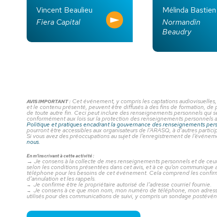
Vincent Beaulieu
Mélinda Bastien
Fiera Capital
Normandin
Beaudry
Cet événement, y compris les captations audiovisuelles,
AVIS IMPORTANT :
et le contenu présenté, peuvent être diffusés à des fins de formation, de 
de toute autre fin. Ceci peut inclure des renseignements personnels qui 
conformément aux lois sur la protection des renseignements personnels 
Politique et pratiques encadrant la gouvernance des renseignements per
pourront être accessibles aux organisateurs de l’ARASQ, à d’autres particip
Si vous avez des préoccupations au sujet de l’enregistrement de l’événe
nous.
En m’inscrivant à cette activité :
→
Je consens à la collecte de mes renseignements personnels et de ceux 
selon les conditions présentées dans cet avis, et à ce qu’on communique a
téléphone pour les besoins de cet événement. Cela comprend les confirmat
d’annulation et les rappels.
Je confirme être le propriétaire autorisé de l’adresse courriel fournie.
→
Je consens à ce que mon nom, mon numéro de téléphone, mon adresse 
→
utilisés pour des communications de suivi, y compris un sondage postévé