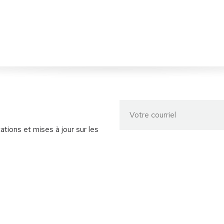
ations et mises à jour sur les
ormations
Emplois
Ressources
© ARASQ 2026. Tous droits ré
onfidentialité
À propos