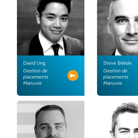
David Ung
Steve Belisle
Gestion de
Gestion de
placements
placements
Manuvie
Manuvie