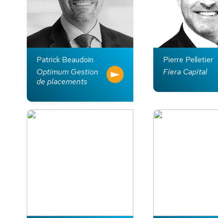
Patrick Beaudoin
Pierre Pelletier
Optimum Gestion
Fiera Capital
de placements