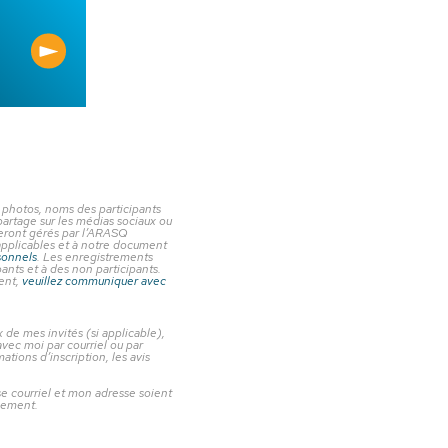
 photos, noms des participants
partage sur les médias sociaux ou
seront gérés par l’ARASQ
applicables et à notre document
sonnels
. Les enregistrements
ants et à des non participants.
ment,
veuillez communiquer avec
de mes invités (si applicable),
vec moi par courriel ou par
ions d’inscription, les avis
courriel et mon adresse soient
nement.