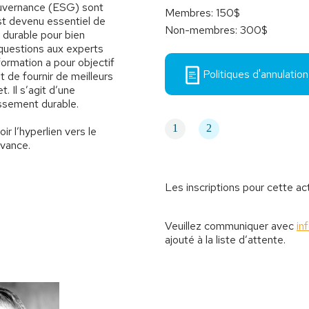
ouvernance (ESG) sont
Membres: 150$
est devenu essentiel de
Non-membres: 300$
 durable pour bien
 questions aux experts
formation a pour objectif
Politiques d'annulation
t de fournir de meilleurs
. Il s’agit d’une
issement durable.
1
2
r l’hyperlien vers le
avance.
Les inscriptions pour cette ac
Veuillez communiquer avec
in
ajouté à la liste d’attente.