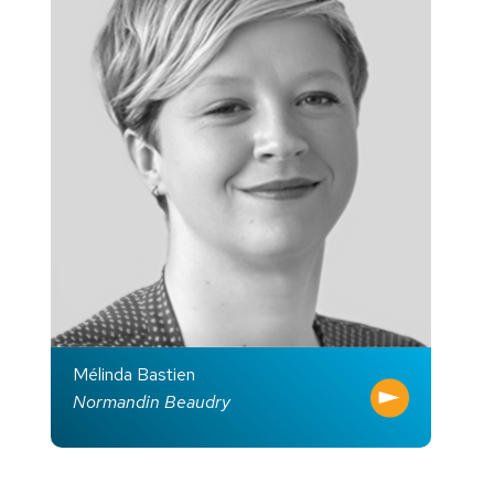
Mélinda Bastien
Normandin Beaudry