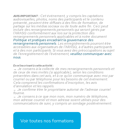
Cet événement, y compris les captations
AVIS IMPORTANT :
audiovisuelles, photos, noms des participants et le contenu
présenté, peuvent être diffusés à des fins de formation, de
partage sur les médias sociaux ou de toute autre fin. Ceci peut
inclure des renseignements personnels qui seront gérés par
l’ARASQ conformément aux lois sur la protection des
renseignements personnels applicables et à notre document
Politique et pratiques encadrant la gouvernance des
renseignements personnels
. Les enregistrements pourront être
accessibles aux organisateurs de l’ARASQ, à d’autres participants
et à des non participants. Si vous avez des préoccupations au sujet
de l’enregistrement de l’événement,
veuillez communiquer avec
nous.
En m’inscrivant à cette activité :
→
Je consens à la collecte de mes renseignements personnels et
de ceux de mes invités (si applicable), selon les conditions
présentées dans cet avis, et à ce qu’on communique avec moi par
courriel ou par téléphone pour les besoins de cet événement.
Cela comprend les confirmations d’inscription, les avis
d’annulation et les rappels.
Je confirme être le propriétaire autorisé de l’adresse courriel
→
fournie.
Je consens à ce que mon nom, mon numéro de téléphone,
→
mon adresse courriel et mon adresse soient utilisés pour des
communications de suivi, y compris un sondage postévénement.
Voir toutes nos formations