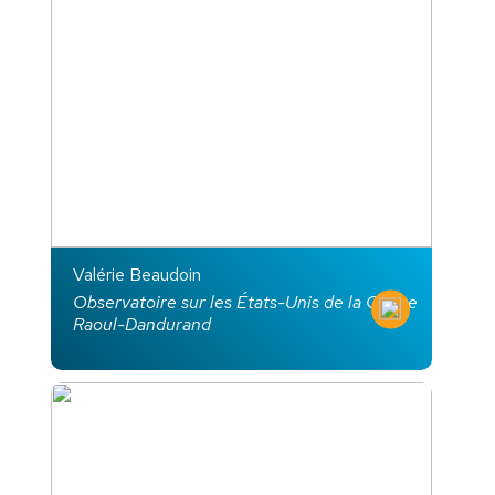
Valérie Beaudoin
Observatoire sur les États-Unis de la Chaire
Raoul-Dandurand