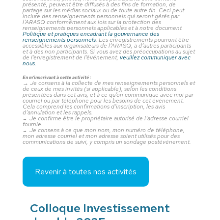
présenté, peuvent être diffusés à des fins de formation, de
partage sur les médias sociaux ou de toute autre fin. Ceci peut
inclure des renseignements personnels qui seront gérés par
l’ARASQ conformément aux lois sur la protection des
renseignements personnels applicables et à notre document
Politique et pratiques encadrant la gouvernance des
renseignements personnels
. Les enregistrements pourront être
accessibles aux organisateurs de l’ARASQ, à d’autres participants
et à des non participants. Si vous avez des préoccupations au sujet
de l’enregistrement de l’événement,
veuillez communiquer avec
nous.
En m’inscrivant à cette activité :
→
Je consens à la collecte de mes renseignements personnels et
de ceux de mes invités (si applicable), selon les conditions
présentées dans cet avis, et à ce qu’on communique avec moi par
courriel ou par téléphone pour les besoins de cet événement.
Cela comprend les confirmations d’inscription, les avis
d’annulation et les rappels.
Je confirme être le propriétaire autorisé de l’adresse courriel
→
fournie.
Je consens à ce que mon nom, mon numéro de téléphone,
→
mon adresse courriel et mon adresse soient utilisés pour des
communications de suivi, y compris un sondage postévénement.
Revenir à toutes nos activités
Colloque Investissement