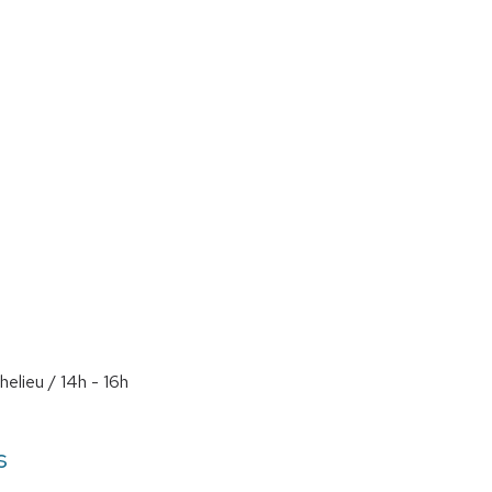
elieu / 14h - 16h
s