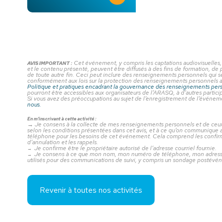
Cet événement, y compris les captations audiovisuelles,
AVIS IMPORTANT :
et le contenu présenté, peuvent être diffusés à des fins de formation, de 
de toute autre fin. Ceci peut inclure des renseignements personnels qui 
conformément aux lois sur la protection des renseignements personnels 
Politique et pratiques encadrant la gouvernance des renseignements per
pourront être accessibles aux organisateurs de l’ARASQ, à d’autres particip
Si vous avez des préoccupations au sujet de l’enregistrement de l’événe
nous.
En m’inscrivant à cette activité :
→
Je consens à la collecte de mes renseignements personnels et de ceux 
selon les conditions présentées dans cet avis, et à ce qu’on communique a
téléphone pour les besoins de cet événement. Cela comprend les confirmat
d’annulation et les rappels.
Je confirme être le propriétaire autorisé de l’adresse courriel fournie.
→
Je consens à ce que mon nom, mon numéro de téléphone, mon adresse 
→
utilisés pour des communications de suivi, y compris un sondage postévé
Revenir à toutes nos activités