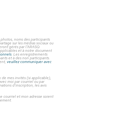
 photos, noms des participants
partage sur les médias sociaux ou
seront gérés par l’ARASQ
applicables et à notre document
sonnels
. Les enregistrements
ants et à des non participants.
ment,
veuillez communiquer avec
de mes invités (si applicable),
vec moi par courriel ou par
ions d’inscription, les avis
courriel et mon adresse soient
nement.